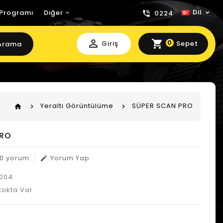
Dil
 Programı
Diğer
0224
perm_identity
shopping_cart
0
Giriş
Sepet
Arama
Yeraltı Görüntülüme
SÜPER SCAN PRO
home
PRO
0 yorum
Yorum Yap
edit
004
tokta Var