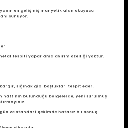
ünyanın en gelişmiş manyetik alan okuyucu
kanı sunuyor.
ler
metal tespiti yapar ama ayırım özelliği yoktur.
argır, sığınak gibi boşlukları tespit eder.
im hattının bulunduğu bölgelerde, yeni sürülmüş
ştırmayınız.
zgün ve standart çekimde hatasız bir sonuç
leme cihazıdır.