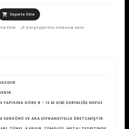
Sepete Ekle
eme Ekle
Karşılaştırma listesine ekle
compare_arrows
AZIDIR.
VERİR.
YAPISINA GÖRE 8 - 12 M GİBİ DERİNLİĞE NÜFUZ
 SENSÖRÜ VE ARA DİFRANSİYELLE ÜRETİLMİŞTİR.
ARI, TÜNEL, KARGIR, TÜMÜLÜS, METAL TESPİTİNDE,