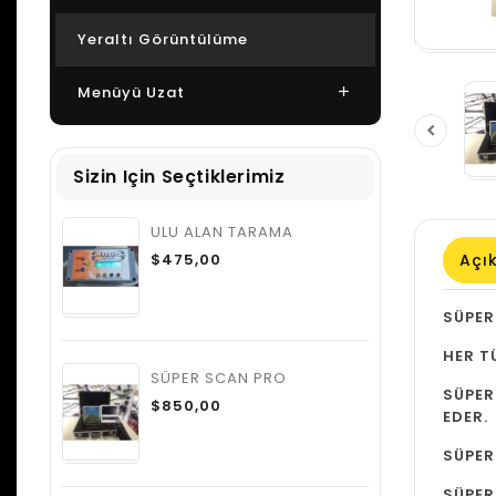
Yeraltı Görüntülüme
Menüyü Uzat
Sizin Için Seçtiklerimiz
ULU ALAN TARAMA
Açı
$475,00
SÜPER
HER T
SÜPER SCAN PRO
SÜPER
$850,00
EDER.
SÜPER
SÜPER