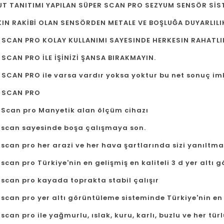
T TANITIMI YAPILAN SÜPER SCAN PRO SEZYUM SENSÖR SİS
KIN RAKİBİ OLAN SENSÖRDEN METALE VE BOŞLUĞA DUYARLILI
 SCAN PRO KOLAY KULLANIMI SAYESINDE HERKESIN RAHATLIK
 SCAN PRO İLE İŞİNİZİ ŞANSA BIRAKMAYIN.
 SCAN PRO ile varsa vardır yoksa yoktur bu net sonuç im
 SCAN PRO
 Scan pro Manyetik alan ölçüm cihazı
 scan sayesinde boşa çalışmaya son.
scan pro her arazi ve her hava şartlarında sizi yanıltma
scan pro Türkiye'nin en gelişmiş en kaliteli 3 d yer altı 
 scan pro kayada toprakta stabil çalışır
scan pro yer altı görüntüleme sisteminde Türkiye'nin en iy
scan pro ile yağmurlu, ıslak, kuru, karlı, buzlu ve her tü