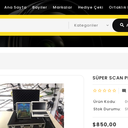
Ana Sayfa
Bayiler
Markalar
Hediye Çeki
Ortaklık
search
SÜPER SCAN 
star_border
star_border
star_border
star_border
star_border
mode_comment
Ürün Kodu:
0
Stok Durumu:
S
$850,00