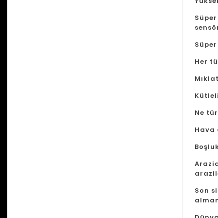
Yükse
Süper
sensör
Süper 
Her t
Mıkla
Kütlel
Ne tür
Hava 
Boşluk
Arazi
arazil
Son s
alman
Dünya