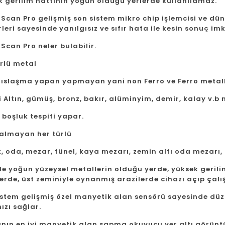
k gerilim hattının yoğun olduğu yerlerde kullanılamaz.
 Scan Pro gelişmiş son sistem mikro chip işlemcisi ve d
leri sayesinde yanılgısız ve sıfır hata ile kesin sonuç im
Scan Pro neler bulabilir.
ürlü metal
tıslaşma yapan yapmayan yani non Ferro ve Ferro metal
i Altın, gümüş, bronz, bakır, alüminyim, demir, kalay v.b 
 boşluk tespiti yapar.
almayan her türlü
, oda, mezar, tünel, kaya mezarı, zemin altı oda mezarı, k
de yoğun yüzeysel metallerin olduğu yerde, yüksek geril
erde, üst zeminiyle oynanmış arazilerde cihazı açıp çalı
istem gelişmiş özel manyetik alan sensörü sayesinde dü
ızı sağlar.
nın en iyi manyetik alan sapma okuyucu yer altı görüntü