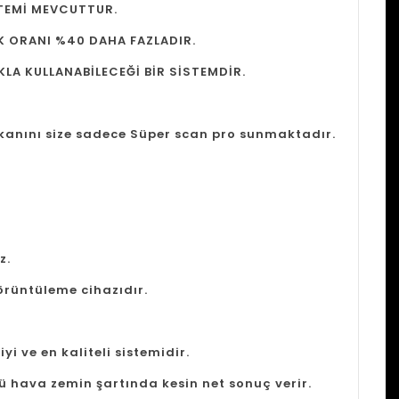
TEMİ MEVCUTTUR.
K ORANI %40 DAHA FAZLADIR.
LA KULLANABİLECEĞİ BİR SİSTEMDİR.
kanını size sadece Süper scan pro sunmaktadır.
z.
görüntüleme cihazıdır.
i ve en kaliteli sistemidir.
rlü hava zemin şartında kesin net sonuç verir.