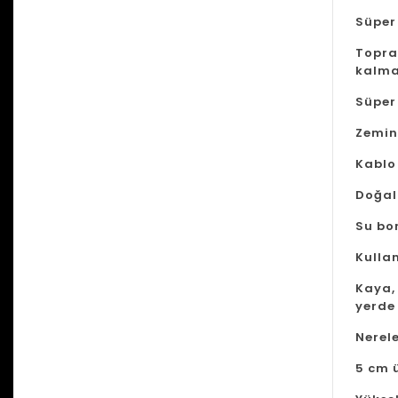
Süper 
Toprak
kalm
Süper
Zemin
Kablo 
Doğal
Su bor
Kulla
Kaya, 
yerde
Nerel
5 cm 