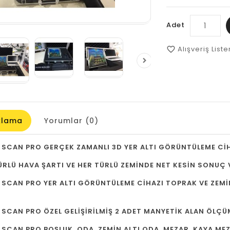
Adet
Alışveriş List
favorite_border
klama
Yorumlar (0)
 SCAN PRO GERÇEK ZAMANLI 3D YER ALTI GÖRÜNTÜLEME CİH
ÜRLÜ HAVA ŞARTI VE HER TÜRLÜ ZEMİNDE NET KESİN SONUÇ 
 SCAN PRO YER ALTI GÖRÜNTÜLEME CİHAZI TOPRAK VE ZEMİN 
 SCAN PRO ÖZEL GELİŞİRİLMİŞ 2 ADET MANYETİK ALAN ÖLÇÜM
 SCAN PRO BOŞLUK, ODA, ZEMİN ALTI ODA, MEZAR, KAYA MEZ