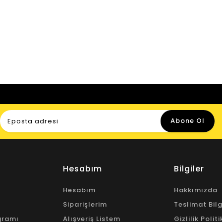
08.00-20.00 Canlı Destek
Abone Ol
Hesabım
Bilgiler
Hesabım
Hakkımızda
Siparişlerim
Teslimat Bilg
gramı
Alışveriş Listem
Gizlilik Polit