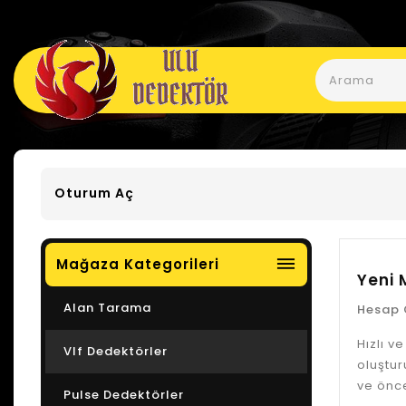
Oturum Aç
dehaze
Mağaza Kategorileri
Yeni 
Alan Tarama
Hesap 
Hızlı ve
Vlf Dedektörler
oluştur
ve önce
Pulse Dedektörler