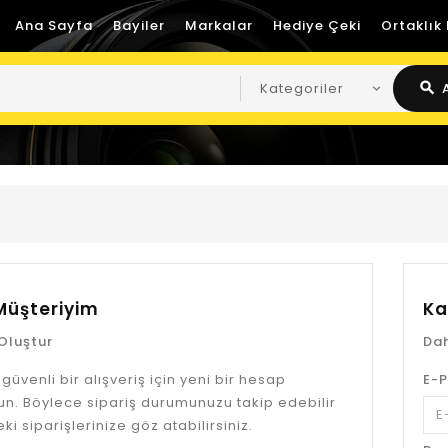
Ana Sayfa
Bayiler
Markalar
Hediye Çeki
Ortaklık
search
Müşteriyim
Ka
Oluştur
Dah
 güvenli bir alışveriş için yeni bir hesap
E-P
un. Böylece sipariş durumunuzu takip edebilir
ki siparişlerinize göz atabilirsiniz.