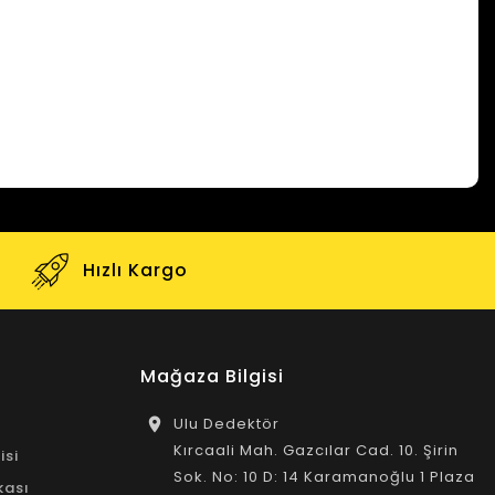
Hızlı Kargo
Mağaza Bilgisi
Ulu Dedektör
location_on
Kırcaali Mah. Gazcılar Cad. 10. Şirin
isi
Sok. No: 10 D: 14 Karamanoğlu 1 Plaza
ikası