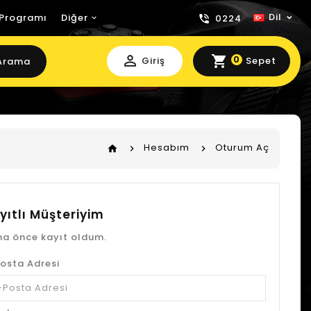
Dil
 Programı
Diğer
0224
perm_identity
shopping_cart
0
Giriş
Sepet
Arama
Hesabım
Oturum Aç
home
yıtlı Müşteriyim
a önce kayıt oldum.
osta Adresi