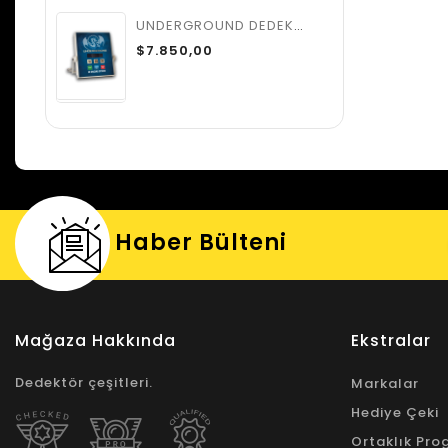
UNDERGROUND DEDEKTÖR
$7.850,00
Haber Bülteni
Hızlı Kargo
Mağaza Hakkında
Ekstralar
Dedektör çeşitleri.
Markalar
Hediye Çeki
Ortaklık Pro