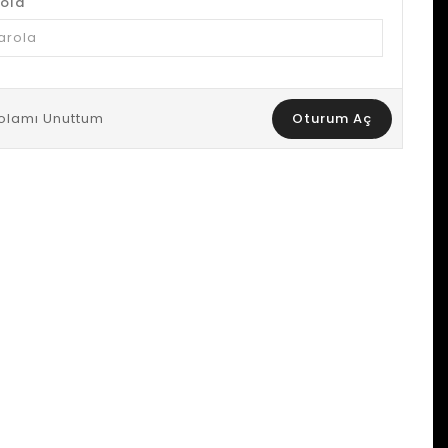
rola
olamı Unuttum