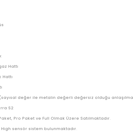
r
üs
ak
gaz Hattı
k Hattı
tı
(sayısal değer ile metalin değerli değersiz olduğu anlaşılma
erra S2
Paket, Pro Paket ve Full Olmak Üzere Satılmaktadır.
 High sensör sistem bulunmaktadır.