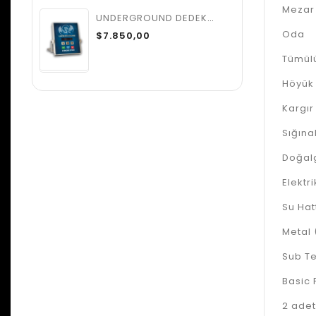
Meza
UNDERGROUND DEDEKTÖR
Oda
$7.850,00
Tümül
Höyük
Kargır
Sığın
Doğal
Elektri
Su Hat
Metal 
Sub T
Basic 
2 adet