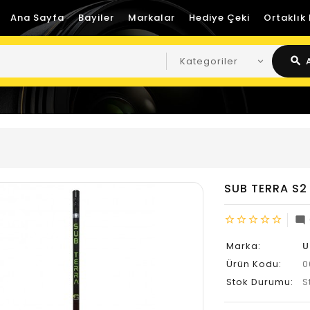
Ana Sayfa
Bayiler
Markalar
Hediye Çeki
Ortaklık
search
SUB TERRA S2
star_border
star_border
star_border
star_border
star_border
mode_comment
Marka:
U
Ürün Kodu:
0
Stok Durumu:
S