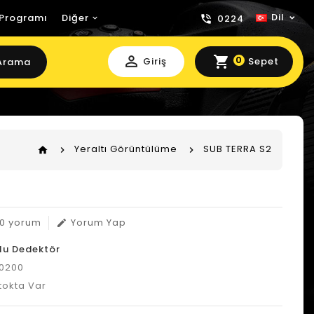
Dil
 Programı
Diğer
0224
perm_identity
shopping_cart
0
Giriş
Sepet
Arama
Yeraltı Görüntülüme
SUB TERRA S2
home
0 yorum
Yorum Yap
edit
lu Dedektör
0200
tokta Var