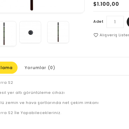
$1.100,00
Adet
Alışveriş List
favorite_border
klama
Yorumlar (0)
rra S2
esil yer altı görüntüleme cihazı
rlü zemin ve hava şartlarında net çekim imkanı
rra S2 İle Yapabilecekleriniz.
k