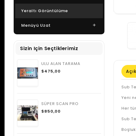
Yeraltı Görüntülüme
Menüyü Uzat
Sizin Için Seçtiklerimiz
ULU ALAN TARAMA
Açı
$475,00
Sub Te
Yeni n
SÜPER SCAN PRO
Her tü
$850,00
Sub Te
Boşlu