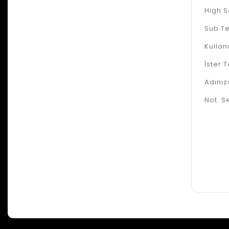
High S
Sub Te
Kullan
İster 
Adınıza
Not. S