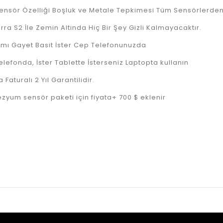
ensör Özelliği Boşluk ve Metale Tepkimesi Tüm Sensörlerde
rra S2 İle Zemin Altında Hiç Bir Şey Gizli Kalmayacaktır.
ımı Gayet Basit İster Cep Telefonunuzda
Telefonda, İster Tablette İsterseniz Laptopta kullanın
 Faturalı 2 Yıl Garantilidir.
ezyum sensör paketi için fiyata+ 700 $ eklenir