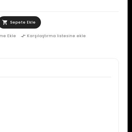
Sepete Ekle
eme Ekle
Karşılaştırma listesine ekle
compare_arrows