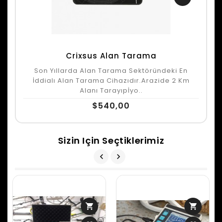
Crixsus Alan Tarama
Son Yıllarda Alan Tarama Sektöründeki En
İddialı Alan Tarama Cihazıdır.Arazide 2 Km
Alanı Tarayıpİyo..
$540,00
Sizin Için Seçtiklerimiz
shopping_cart
shopping_cart