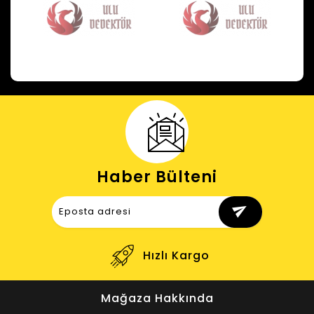
Haber Bülteni
send
Destek
Hızlı Kargo
Mağaza Hakkında