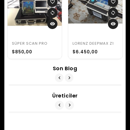
favorite_border
favorite_border
sync
sync
visibility
visibility
SÜPER SCAN PRO
LORENZ DEEPMAX Z1
$850,00
$6.450,00
Son Blog
Üreticiler