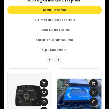
Alan Tarama
Vlf Metal Dedektörleri
Pulse Dedektörler
Yeraltı Görüntülüme
Gpr Sistemler
shopping_cart
shopping_cart
favorite_border
favorite_border
sync
sync