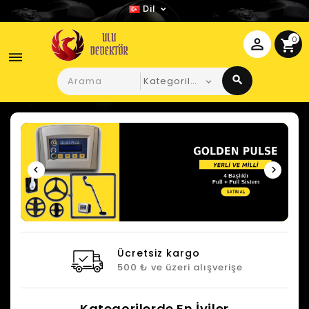
Dil
0
perm_identity
shopping_cart
dehaze
search
Ücretsiz kargo
500 ₺ ve üzeri alışverişe
Kategorilerde En İyiler