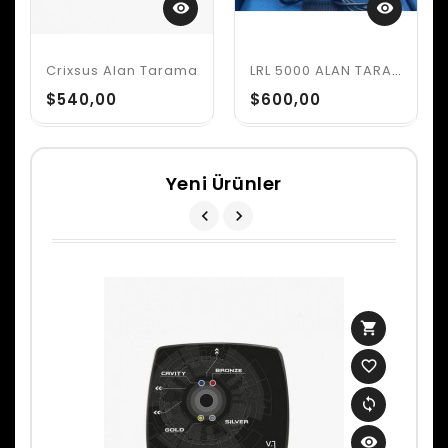
visibility
visibility
Crixsus Alan Tarama
LRL 5000 ALAN TARAMA
$540,00
$600,00
Yeni Ürünler
shopping_cart
favorite_border
sync
visibility