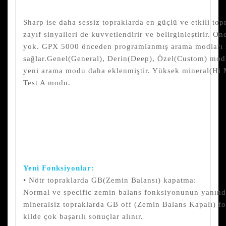
Sharp ise daha sessiz topraklarda en güçlü ve etkili to
zayıf sinyalleri de kuvvetlendirir ve belirginleştirir.
yok. GPX 5000 önceden programlanmış arama modları i
sağlar.Genel(General), Derin(Deep), Özel(Custom) modl
yeni arama modu daha eklenmiştir. Yüksek mineral(Hi M
Test A modu.
Yeni Fonksiyonlar:
• Nötr topraklarda GB(Zemin Balansı) kapatma:
Normal ve specific zemin balans fonksiyonunun yanın
mineralsiz topraklarda GB off (Zemin Balans Kapalı) f
kilde çok başarılı sonuçlar alınır.