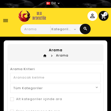
Dil
0
perm_identity
shopping_cart
dehaze
search
Arama
Arama
home
Arama Kriteri
Alt kategoriler içinde ara