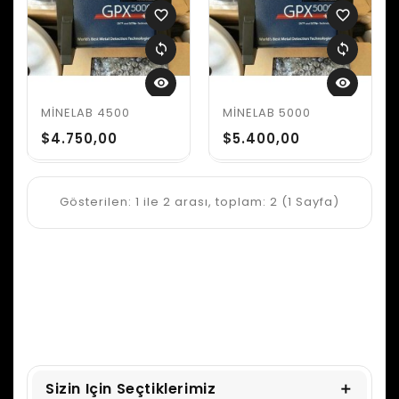
favorite_border
favorite_border
sync
sync
visibility
visibility
MİNELAB 4500
MİNELAB 5000
$4.750,00
$5.400,00
Gösterilen: 1 ile 2 arası, toplam: 2 (1 Sayfa)
Sizin Için Seçtiklerimiz