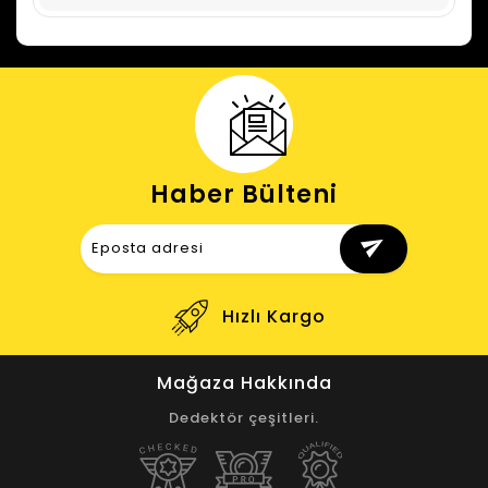
Haber Bülteni
send
Destek
Hızlı Kargo
Mağaza Hakkında
Dedektör çeşitleri.